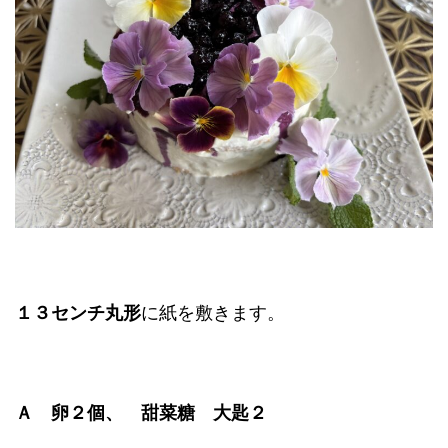
１３センチ丸形
に紙を敷きます。
Ａ 卵２個、 甜菜糖 大匙２