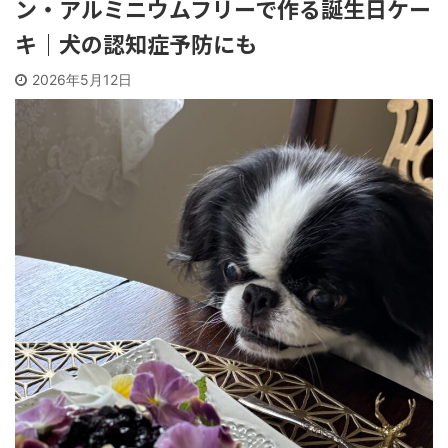
ン・アルミニウムフリーで作る誕生日ケー
に室温
グルテンフリー、カゼ ...
キ｜犬の認知症予防にも
ました
いたこ
2026年5月12日