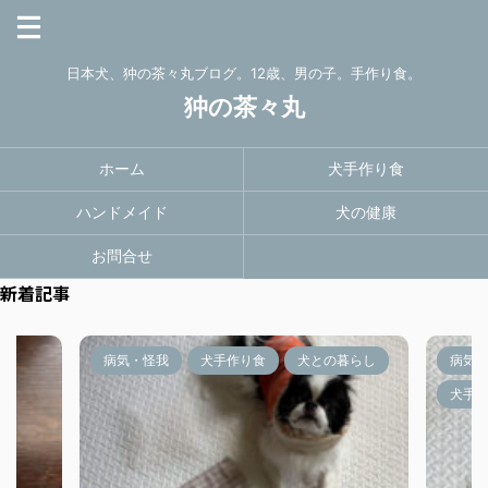
日本犬、狆の茶々丸ブログ。12歳、男の子。手作り食。
狆の茶々丸
ホーム
犬手作り食
ハンドメイド
犬の健康
お問合せ
新着記事
病気・怪我
犬手作り食
犬との暮らし
病気
犬手