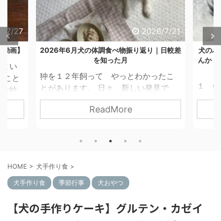
6/7/27
2026/7/21
【動画】
2026年6月犬の体調食べ物振り返り｜日較差
犬のパ
を知った月
んか？
、とい
狆を１２年飼って やっとわかったこ
じこと
１ 6
とがあります。 日々 新しい発見で
回は蚊
に実際
す。 ６月の記事 狆のオス 12歳2
取り線
ReadMore
ア犬の
か月 咳 なし。 逆くしゃみ 3回。
きまし
す。 
雷、雨、台風の前。 先月は雪の日もあ
害」
「今日
ったのに、これ。温度差は狆にきつ
い」と
そんな
い。 胃、お腹の不調 吐き気１回。食
てみた
ころの
間空きすぎ。 関節炎、脱臼 なし。
ことが
HOME
>
犬手作り食
>
っと荒
その他 パンティング1回。すぐ気づいて
犬に蚊
ら、私
室温・湿度を下げ、大事に至らず・ 漢
犬手作り食
季節行事
犬おやつ
取り線
は、体
方薬の使用はなし。 昼と夜の温度差、
医師の
を感じ
【犬の手作りケーキ】グルテン・カゼイ
日較差（にちこうさ）が小さいとき
ア予防
「いつ
は、短頭種注意！ 食べたもの、食材
アレル