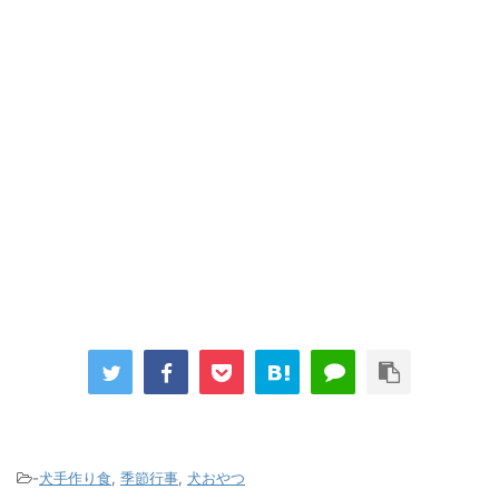
-
犬手作り食
,
季節行事
,
犬おやつ