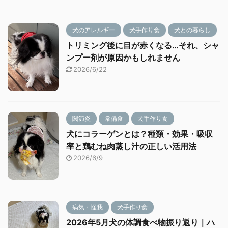
犬のアレルギー
犬手作り食
犬との暮らし
トリミング後に目が赤くなる…それ、シャ
ンプー剤が原因かもしれません
2026/6/22
関節炎
常備食
犬手作り食
犬にコラーゲンとは？種類・効果・吸収
率と鶏むね肉蒸し汁の正しい活用法
2026/6/9
病気・怪我
犬手作り食
2026年5月犬の体調食べ物振り返り｜ハ