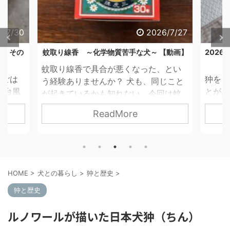
6/7/30
2026/7/27
合。その
蚊取り線香 ～化学物質苦手な犬～ 【動画】
202
蚊取り線香で具合が悪くなった、とい
朝ごは
狆を１
う経験ありませんか？ 犬も、同じこと
 台風
とがあ
が起きているかも知れない、今回は蚊
がごは
す。 
取り線香のお話です。 以前、蚊取り線
ReadMore
りませ
か月 
香についてのブログ記事を2本書きまし
防ぎき
雷、雨
た。「天然だから哺乳類には無害」
重要、
ったの
「除虫菊の成分は分解されやすい」と
これだ
い。 
いう内容です。今回改めて調べてみた
ならな
間空
ら、それだけでは説明できないことが
HOME
>
犬との暮らし
>
狆と歴史
>
犬のと
その他
ありました。 1 なぜ、犬に蚊
した。
室温・
狆と歴史
対策が必要なのか 我が家では蚊取り線
気圧が
方薬の
香は必需品です。 茶々丸は、獣医師の
ルノワールが描いた日本犬狆（ちん）
の低下
日較差
指導のもと、一般的なフィラリア予防
働きか
は、短
薬を使っていません。極端な薬アレル