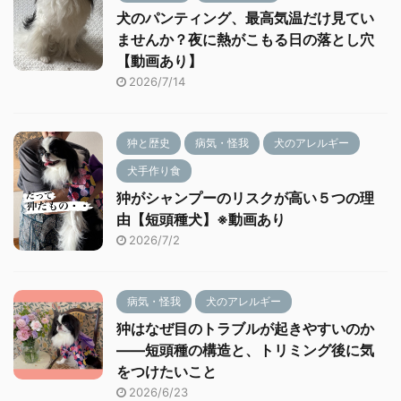
犬のパンティング、最高気温だけ見てい
ませんか？夜に熱がこもる日の落とし穴
【動画あり】
2026/7/14
狆と歴史
病気・怪我
犬のアレルギー
犬手作り食
狆がシャンプーのリスクが高い５つの理
由【短頭種犬】※動画あり
2026/7/2
病気・怪我
犬のアレルギー
狆はなぜ目のトラブルが起きやすいのか
——短頭種の構造と、トリミング後に気
をつけたいこと
2026/6/23