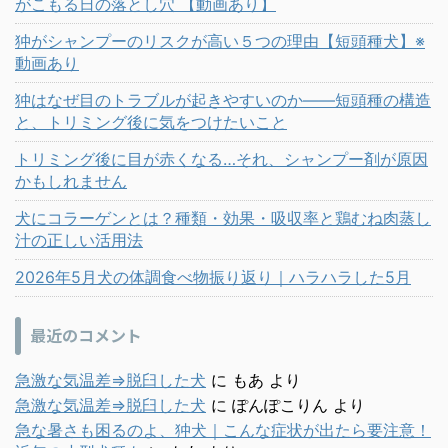
がこもる日の落とし穴 【動画あり】
狆がシャンプーのリスクが高い５つの理由【短頭種犬】※
動画あり
狆はなぜ目のトラブルが起きやすいのか——短頭種の構造
と、トリミング後に気をつけたいこと
トリミング後に目が赤くなる…それ、シャンプー剤が原因
かもしれません
犬にコラーゲンとは？種類・効果・吸収率と鶏むね肉蒸し
汁の正しい活用法
2026年5月犬の体調食べ物振り返り｜ハラハラした5月
最近のコメント
急激な気温差⇒脱臼した犬
に
もあ
より
急激な気温差⇒脱臼した犬
に
ぽんぽこりん
より
急な暑さも困るのよ、狆犬｜こんな症状が出たら要注意！