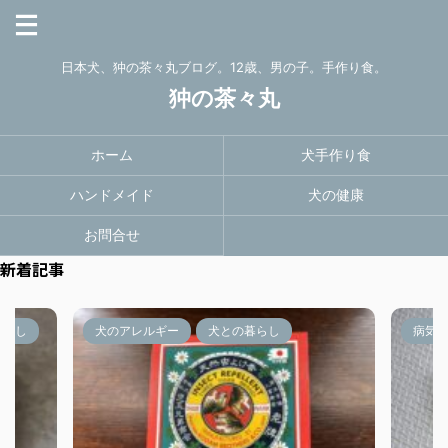
日本犬、狆の茶々丸ブログ。12歳、男の子。手作り食。
狆の茶々丸
ホーム
犬手作り食
ハンドメイド
犬の健康
お問合せ
新着記事
暮らし
犬のアレルギー
犬との暮らし
病気