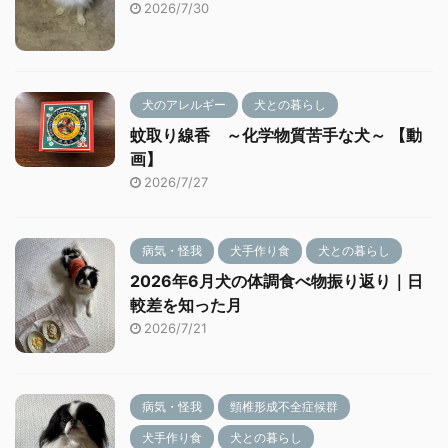
2026/7/30
犬のアレルギー
犬との暮らし
蚊取り線香 ～化学物質苦手な犬～ 【動
画】
2026/7/27
病気・怪我
犬手作り食
犬との暮らし
2026年6月犬の体調食べ物振り返り｜日
較差を知った月
2026/7/21
病気・怪我
頸椎形成不全症候群
犬手作り食
犬との暮らし