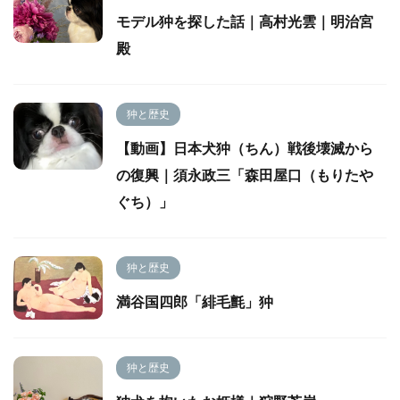
モデル狆を探した話｜高村光雲｜明治宮
殿
狆と歴史
【動画】日本犬狆（ちん）戦後壊滅から
の復興｜須永政三「森田屋口（もりたや
ぐち）」
狆と歴史
満谷国四郎「緋毛氈」狆
狆と歴史