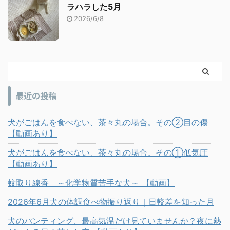
ラハラした5月
2026/6/8
最近の投稿
犬がごはんを食べない、茶々丸の場合。その②目の傷
【動画あり】
犬がごはんを食べない、茶々丸の場合。その①低気圧
【動画あり】
蚊取り線香 ～化学物質苦手な犬～ 【動画】
2026年6月犬の体調食べ物振り返り｜日較差を知った月
犬のパンティング、最高気温だけ見ていませんか？夜に熱