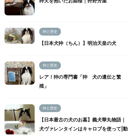
狆犬を抱いたお姫様｜狩野芳崖
狆と歴史
【日本犬狆（ちん）】明治天皇の犬
狆と歴史
レア！狆の専門書「狆 犬の遺伝と繁
殖」
狆と歴史
【日本最古の犬のお墓】義犬華丸物語｜
犬ヴァレンタインはキャロブを使って|動