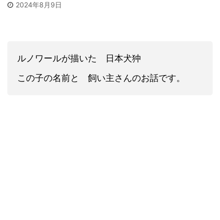
2024年8月9日
こすこ
グルテ
ギー体質だから ...
ルノワールが描いた 日本犬狆
この子の名前と 飼い主さんのお話です。