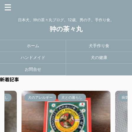
日本犬、狆の茶々丸ブログ。12歳、男の子。手作り食。
狆の茶々丸
ホーム
犬手作り食
ハンドメイド
犬の健康
お問合せ
新着記事
暮らし
犬のアレルギー
犬との暮らし
病気