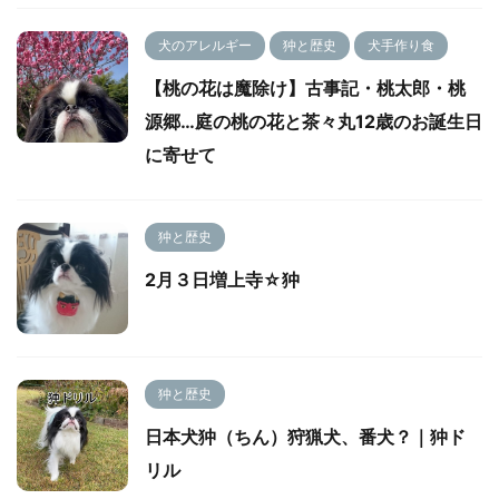
犬のアレルギー
狆と歴史
犬手作り食
【桃の花は魔除け】古事記・桃太郎・桃
源郷…庭の桃の花と茶々丸12歳のお誕生日
に寄せて
狆と歴史
2月３日増上寺☆狆
狆と歴史
日本犬狆（ちん）狩猟犬、番犬？｜狆ド
リル