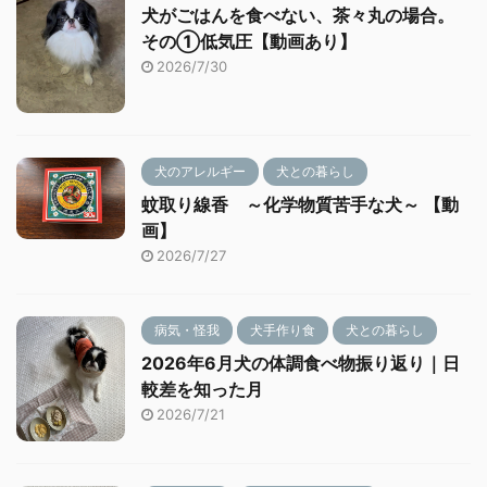
犬がごはんを食べない、茶々丸の場合。
その①低気圧【動画あり】
2026/7/30
犬のアレルギー
犬との暮らし
蚊取り線香 ～化学物質苦手な犬～ 【動
画】
2026/7/27
病気・怪我
犬手作り食
犬との暮らし
2026年6月犬の体調食べ物振り返り｜日
較差を知った月
2026/7/21