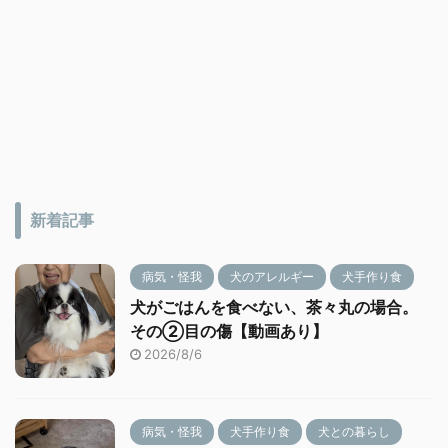
新着記事
病気・怪我
犬のアレルギー
犬手作り食
犬がごはんを食べない、茶々丸の場合。
その②目の傷【動画あり】
2026/8/6
病気・怪我
犬手作り食
犬との暮らし