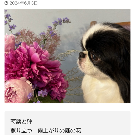
2024年6月3日
こすこ
グルテ
ギー体質だから ...
芍薬と狆
薫り立つ 雨上がりの庭の花