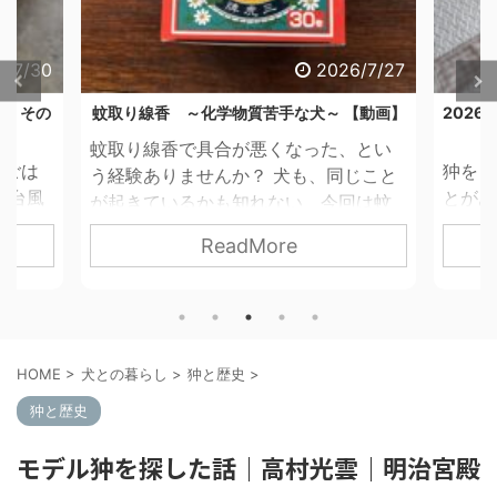
6/7/30
2026/7/27
合。その
蚊取り線香 ～化学物質苦手な犬～ 【動画】
202
蚊取り線香で具合が悪くなった、とい
朝ごは
狆を１
う経験ありませんか？ 犬も、同じこと
 台風
とがあ
が起きているかも知れない、今回は蚊
がごは
す。 
取り線香のお話です。 以前、蚊取り線
ReadMore
りませ
か月 
香についてのブログ記事を2本書きまし
防ぎき
雷、雨
た。「天然だから哺乳類には無害」
重要、
ったの
「除虫菊の成分は分解されやすい」と
これだ
い。 
いう内容です。今回改めて調べてみた
ならな
間空
ら、それだけでは説明できないことが
HOME
>
犬との暮らし
>
狆と歴史
>
犬のと
その他
ありました。 1 なぜ、犬に蚊
した。
室温・
狆と歴史
対策が必要なのか 我が家では蚊取り線
気圧が
方薬の
香は必需品です。 茶々丸は、獣医師の
モデル狆を探した話｜高村光雲｜明治宮殿
の低下
日較差
指導のもと、一般的なフィラリア予防
働きか
は、短
薬を使っていません。極端な薬アレル