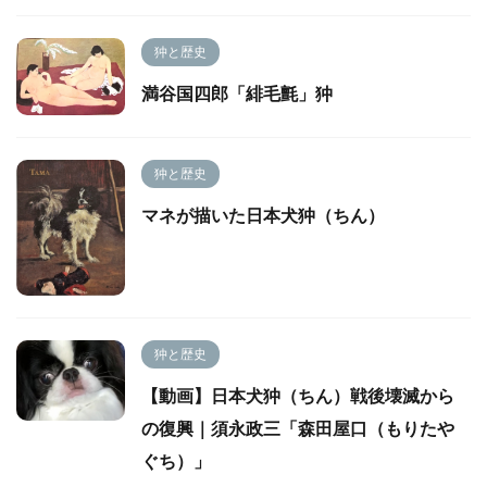
狆と歴史
満谷国四郎「緋毛氈」狆
狆と歴史
マネが描いた日本犬狆（ちん）
狆と歴史
【動画】日本犬狆（ちん）戦後壊滅から
の復興｜須永政三「森田屋口（もりたや
ぐち）」