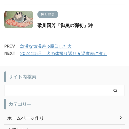
狆と歴史
歌川国芳「御奥の弾初」狆
PREV
急激な気温差⇒脱臼した犬
NEXT
2024年5月｜犬の体振り返り★温度差に泣く
サイト内検索
カテゴリー
ホームページ作り