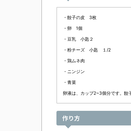
・餃子の皮 3枚
・卵 1個
・豆乳 小匙２
・粉チーズ 小匙 １/2
・鶏ムネ肉
・ニンジン
・青菜
卵液は、カップ2~3個分です。餃
作り方