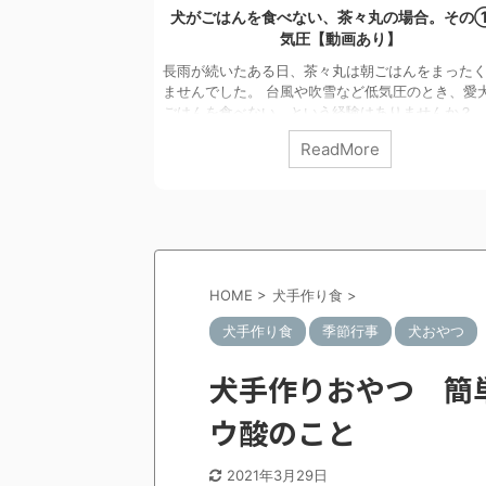
の場合。その①低
蚊取り線香 ～化学物質苦手な犬～ 【動画
】
蚊取り線香で具合が悪くなった、という経験あり
か？ 犬も、同じことが起きているかも知れない、
はんをまったく食べ
は蚊取り線香のお話です。 以前、蚊取り線香につ
気圧のとき、愛犬が
のブログ記事を2本書きました。「天然だから哺乳
はありませんか？
は無害」「除虫菊の成分は分解されやすい」とい
因 温湿度管理がと
ReadMore
です。今回改めて調べてみたら、それだけでは説
した。 これだけ気
ないことがありました。 1 なぜ、犬に蚊
ことがあります。
が必要なのか 我が家では蚊取り線香は必需品です
告されていました。
茶々丸は、獣医師の指導のもと、一般的なフィラ
圧が影響しているこ
防薬を使っていません。極端な薬アレルギー体質
特に副交感神経)に働
...
すことが知ら ...
HOME
>
犬手作り食
>
犬手作り食
季節行事
犬おやつ
犬手作りおやつ 簡
ウ酸のこと
2021年3月29日