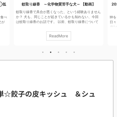
】
2026年6月犬の体調食べ物振り返り｜日較差を知
犬
った月
ません
今回
狆を１２年飼って やっとわかったことがあります。
１ 
いて
日々 新しい発見です。 ６月の記事 狆のオス 12
出来
類に
歳2か月 咳 なし。 逆くしゃみ 3回。雷、雨、台風の
しま
う内容
前。 先月は雪の日もあったのに、これ。温度差は狆に
日よ
ReadMore
明でき
きつい。 胃、お腹の不調 吐き気１回。食間空きす
日の
対策
ぎ。 関節炎、脱臼 なし。 その他 パンティング1
い呼
。
回。すぐ気づいて室温・湿度を下げ、大事に至らず・
た。
リア予
漢方薬の使用はなし。 昼と夜の温度差、日較差（にち
たと
だから
こうさ）が小さいときは、短頭種注意！ 食べたもの、
じて
食材 グルテンフリー、カゼ ...
た。
た。 
単☆餃子の皮キッシュ ＆シュ