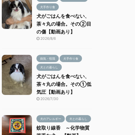
犬手作り食
犬がごはんを食べない、
茶々丸の場合。その②目
の傷【動画あり】
2026/8/6
病気・怪我
犬手作り食
犬との暮らし
犬がごはんを食べない、
茶々丸の場合。その①低
気圧【動画あり】
2026/7/30
犬のアレルギー
犬との暮らし
蚊取り線香 ～化学物質