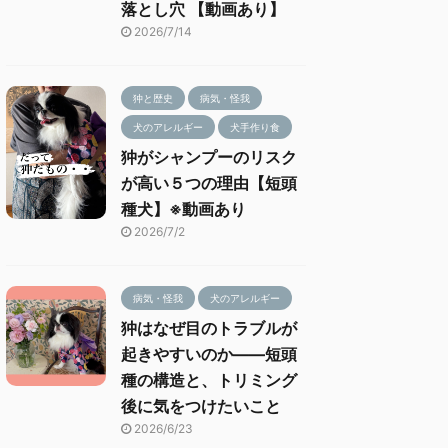
落とし穴 【動画あり】
2026/7/14
狆と歴史
病気・怪我
犬のアレルギー
犬手作り食
狆がシャンプーのリスク
が高い５つの理由【短頭
種犬】※動画あり
2026/7/2
病気・怪我
犬のアレルギー
狆はなぜ目のトラブルが
起きやすいのか——短頭
種の構造と、トリミング
後に気をつけたいこと
2026/6/23