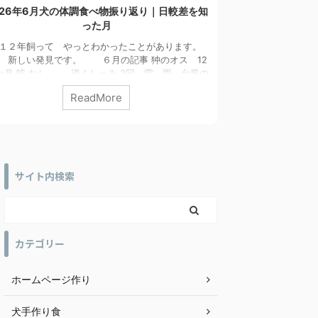
のパンティング、最高気温だけ見ていませんか？
犬がごはんを食
夜に熱がこもる日の落とし穴 【動画あり】
6月、まさかの日に起きたこと 6月に実際にあった
今思えば、目が赤
事から、狆・シニア犬の夏の熱管理についてお話し
のに時間がかかり
す。 その日、最高気温は26℃でした。「今日は昨
た。 茶々丸がご
り少し涼しいかな。」そんな風に思っていた、その
角膜の傷と「むね
ReadMore
夜11時ころのことです。茶々丸が普段よりずっと荒
ぁ、アレルギー持
吸(パンティング)をしながら、私のところへ来まし
た。 よく見ると、
茶々丸は、体調がすぐれないときや何か異変を感じ
アレルギーではなく
き、私のそばへ来ます。「いつもと違う。」そう感
へ行きました。 
、すぐに室温や湿度、茶々丸の様子を確認しまし
丸、病院での治療は
 実はこの日、私が見落としていたことがありまし
も、すぐ回復し、その
サイト内検索
...
カテゴリー
ホームページ作り
犬手作り食