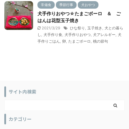
こすこ
グルテ
常備食
季節行事
犬おやつ
ギー体質だから ...
犬手作りおやつ☆たまごボーロ ＆ ご
はんは花型玉子焼き
2021/3/29
ひな祭り
,
玉子焼き
,
犬との暮ら
し
,
犬手作り食
,
犬手作りおやつ
,
犬アレルギー
,
犬
手作りごはん
,
卵
,
たまごボーロ
,
桃の節句
サイト内検索
カテゴリー