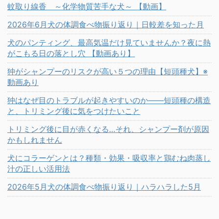
蚊取り線香 ～化学物質苦手な犬～ 【動画】
2026年6月犬の体調食べ物振り返り｜日較差を知った月
犬のパンティング、最高気温だけ見ていませんか？夜に熱
がこもる日の落とし穴 【動画あり】
狆がシャンプーのリスクが高い５つの理由【短頭種犬】※
動画あり
狆はなぜ目のトラブルが起きやすいのか——短頭種の構造
と、トリミング後に気をつけたいこと
トリミング後に目が赤くなる…それ、シャンプー剤が原因
かもしれません
犬にコラーゲンとは？種類・効果・吸収率と鶏むね肉蒸し
汁の正しい活用法
2026年5月犬の体調食べ物振り返り｜ハラハラした5月