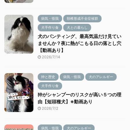
病気・怪我
頸椎形成不全症候群
犬手作り食
犬との暮らし
犬のパンティング、最高気温だけ見てい
ませんか？夜に熱がこもる日の落とし穴
【動画あり】
2026/7/14
狆と歴史
病気・怪我
犬のアレルギー
犬手作り食
狆がシャンプーのリスクが高い５つの理
由【短頭種犬】※動画あり
2026/7/2
病気・怪我
犬のアレルギー