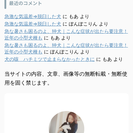
最近のコメント
急激な気温差⇒脱臼した犬
に
もあ
より
急激な気温差⇒脱臼した犬
に
ぽんぽこりん
より
急な暑さも困るのよ、狆犬｜こんな症状が出たら要注意！
近年の小型犬種も
に
もあ
より
急な暑さも困るのよ、狆犬｜こんな症状が出たら要注意！
近年の小型犬種も
に
ぽんぽこりん
より
犬の咳 ハチミツで止まらなかったときに
に
もあ
より
当サイトの内容、文章、画像等の無断転載・無断使
用を固く禁じます。