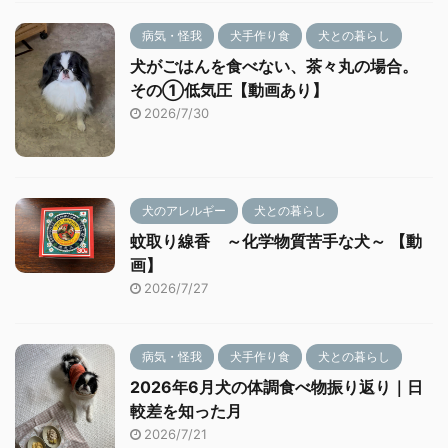
病気・怪我
犬手作り食
犬との暮らし
犬がごはんを食べない、茶々丸の場合。
その①低気圧【動画あり】
2026/7/30
犬のアレルギー
犬との暮らし
蚊取り線香 ～化学物質苦手な犬～ 【動
画】
2026/7/27
病気・怪我
犬手作り食
犬との暮らし
2026年6月犬の体調食べ物振り返り｜日
較差を知った月
2026/7/21