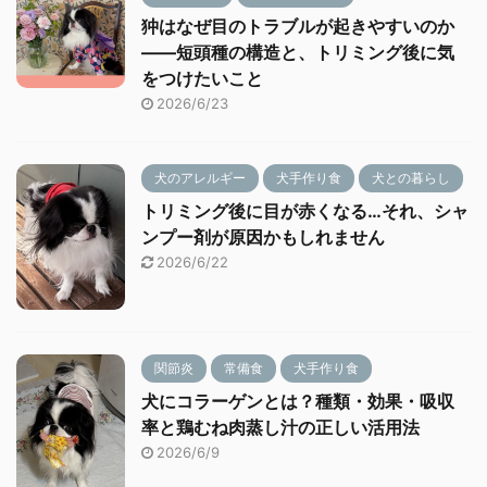
狆はなぜ目のトラブルが起きやすいのか
——短頭種の構造と、トリミング後に気
をつけたいこと
2026/6/23
犬のアレルギー
犬手作り食
犬との暮らし
トリミング後に目が赤くなる…それ、シャ
ンプー剤が原因かもしれません
2026/6/22
関節炎
常備食
犬手作り食
犬にコラーゲンとは？種類・効果・吸収
率と鶏むね肉蒸し汁の正しい活用法
2026/6/9