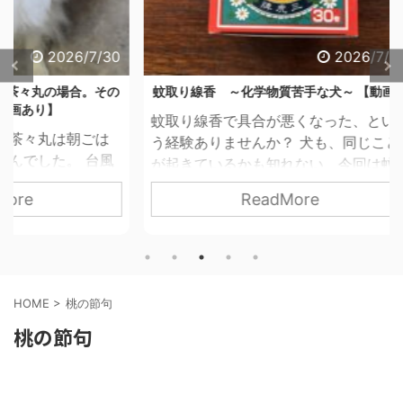
6/7/30
2026/7/27
合。その
蚊取り線香 ～化学物質苦手な犬～ 【動画】
202
蚊取り線香で具合が悪くなった、とい
朝ごは
狆を１
う経験ありませんか？ 犬も、同じこと
 台風
とがあ
が起きているかも知れない、今回は蚊
がごは
す。 
取り線香のお話です。 以前、蚊取り線
ReadMore
りませ
か月 
香についてのブログ記事を2本書きまし
防ぎき
雷、雨
た。「天然だから哺乳類には無害」
重要、
ったの
「除虫菊の成分は分解されやすい」と
これだ
い。 
いう内容です。今回改めて調べてみた
ならな
間空
ら、それだけでは説明できないことが
HOME
>
桃の節句
犬のと
その他
ありました。 1 なぜ、犬に蚊
桃の節句
した。
室温・
対策が必要なのか 我が家では蚊取り線
気圧が
方薬の
香は必需品です。 茶々丸は、獣医師の
の低下
日較差
指導のもと、一般的なフィラリア予防
働きか
は、短
薬を使っていません。極端な薬アレル