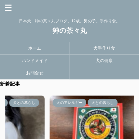
日本犬、狆の茶々丸ブログ。12歳、男の子。手作り食。
狆の茶々丸
ホーム
犬手作り食
ハンドメイド
犬の健康
お問合せ
新着記事
暮らし
犬のアレルギー
犬との暮らし
病気